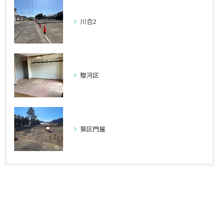
川合2
駿河区
葵区門屋