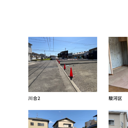
川合2
駿河区