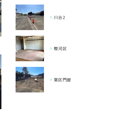
川合2
駿河区
葵区門屋