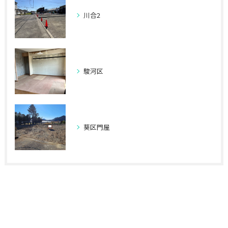
川合2
駿河区
葵区門屋