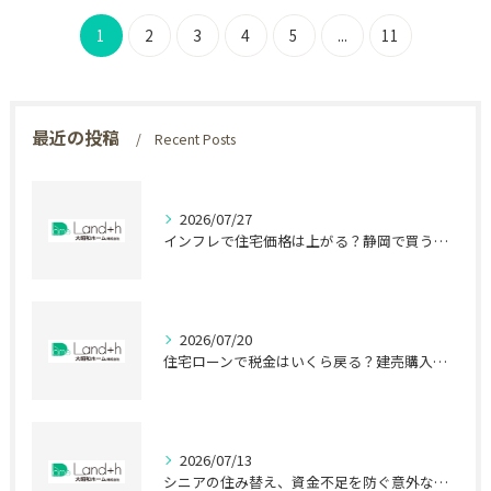
とはありませんか？夢のマイホ
疑問が浮かびます。家を買うな
1
2
3
4
5
...
11
ームは人生で一番大きな…
ら、子どもが生まれる…
最近の投稿
Recent Posts
2026/07/27
インフレで住宅価格は上がる？静岡で買う前に知る盲点
2026/07/20
住宅ローンで税金はいくら戻る？建売購入前の盲点
2026/07/13
シニアの住み替え、資金不足を防ぐ意外な盲点