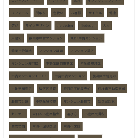
ビジネスパートナー
インテリア
家具
インテリアプランナ―
リフォーム
間取り
色使い
お客様
サイクル
健康
遊び
ライフデザイン
life-design
lifedesign
大人
戸建て
静岡市中古マンション
3LDK中古マンション
静岡市分譲地
マンション静岡
マンション葵区
マンション駿河区
不動産静岡市葵区
不動産駿河区
中古マンション3ＬＤＫ
中島中古マンション
駿河区土地売却
土地売却査定
駿河区賃貸
駿河区不動産売却
藤枝市不動産売却
藤枝市分譲
不動産藤枝市
マンション藤枝市
空き家対策
セミナー
全日本不動産協会
選び方
不動産取得税
家庭菜園
市街化調整区域
市街化区域