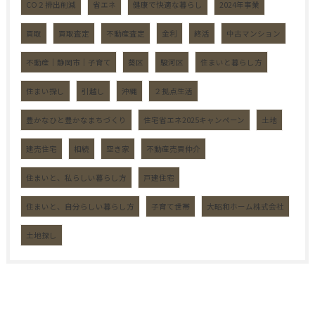
CO２排出削減
省エネ
健康で快適な暮らし
2024年事業
買取
買取査定
不動産査定
金利
終活
中古マンション
不動産｜静岡市｜子育て
葵区
駿河区
住まいと暮らし方
住まい探し
引越し
沖縄
２拠点生活
豊かなひと豊かなまちづくり
住宅省エネ2025キャンペーン
土地
建売住宅
相続
空き家
不動産売買仲介
住まいと、私らしい暮らし方
戸建住宅
住まいと、自分らしい暮らし方
子育て世帯
大昭和ホーム株式会社
土地探し