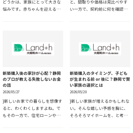
どうかは、家族にとって大きな
と、間取りや価格は見比べやす
悩みです。赤ちゃんを迎える準
い一方で、契約前に何を確認す
備だけでも考えることが増える
ればよいのか迷いやすいもので
なかで、住宅ローンや引っ越
す。通勤のしやすさ、子どもの
し、保育園のことまで重なる
通学、買い物、駐車のしやすさ
と、何から決めればよいの…
など、暮らし始めてか…
新築購入後の家計が心配？静岡
新築購入のタイミング、子ども
のプロが教える失敗しないお金
が生まれる前 or 後に？静岡で賢
の話
い家族の選択とは
2026/05/27
2026/05/20
}新しいお家での暮らしを想像す
}新しい家族が増えるかもしれな
ると、わくわくしますよね。で
い。そんな嬉しい予感を胸に、
もその一方で、住宅ローンやこ
そろそろマイホームを、と考え
れからの家計のことを考える
始める方は少なくありません。
と、少し不安な気持ちになるこ
でも、いざ考え始めると、ふと