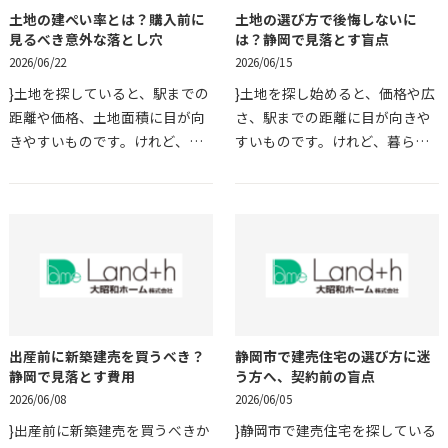
土地の建ぺい率とは？購入前に
土地の選び方で後悔しないに
見るべき意外な落とし穴
は？静岡で見落とす盲点
2026/06/22
2026/06/15
}土地を探していると、駅までの
}土地を探し始めると、価格や広
距離や価格、土地面積に目が向
さ、駅までの距離に目が向きや
きやすいものです。けれど、土
すいものです。けれど、暮らし
地面積が十分に見えても、思っ
始めてから、道路が思ったより
た広さの建物を建てられないこ
狭い、雨の日に水がたまりやす
とがあります。その理由のひと
い、通勤時間帯の交通量が気に
つが建ぺい率です。聞…
なる、と気づくことも…
出産前に新築建売を買うべき？
静岡市で建売住宅の選び方に迷
静岡で見落とす費用
う方へ、契約前の盲点
2026/06/08
2026/06/05
}出産前に新築建売を買うべきか
}静岡市で建売住宅を探している