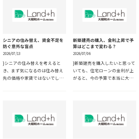
利、入居後の修繕費ま…
は後回しになりがちで…
シニアの住み替え、資金不足を
新築建売の購入、金利上昇で予
防ぐ意外な盲点
算はどこまで変わる？
2026/07/13
2026/07/06
}シニアの住み替えを考えると
}新築建売を購入したいと思って
き、まず気になるのは住み替え
いても、住宅ローンの金利が上
先の価格や家賃ではないでしょ
がると、今の予算で本当に大丈
うか。今の家を売れば何とかな
夫なのか不安になりますよね。
ると思っていても、実際には売
物件価格だけを見ると手が届き
却にかかる費用、引っ越し代、
そうでも、月々の返済額や将来
家財整理、税金、住み替…
の家計まで考えると、…