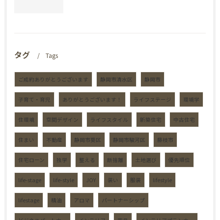
タグ
Tags
ご成約ありがとうございます
静岡市清水区
静岡市
子育て・育児
ありがとうございます！
ライフステージ
環境学
住環境
空間デザイン
ライフスタイル
新築住宅
中古住宅
住まい
不動産
静岡市葵区
静岡市駿河区
藤枝市
住宅ローン
独学
整える
断捨離
土地選び
優先順位
life-stage
life-style
JOY
装い
服装
lifestyle
lifestage
精油
アロマ
パートナーシップ