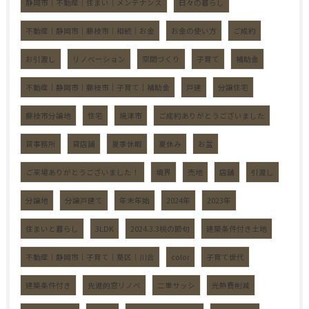
静岡市｜不動産｜住まい｜メンテナンス
日々の暮らし
不動産｜静岡市｜藤枝市｜相続｜お金
お金の使い方
ご成約
お引渡し
リノベーション
空間づくり
子育て
補助金
不動産｜静岡市｜藤枝市｜子育て｜補助金
戸建
分譲住宅
藤枝市分譲地
住宅
焼津市
ご成約ありがとうございました
貸事務所
貸店舗
夏季休暇
夏休み
お盆
ご来場ありがとうございました！
境界
売地
店舗
引渡し
分譲地
分譲戸建て
年末年始
2024年
2023年
住まいと暮らし
3LDK
2024.3.3桃の節句
建築条件付き土地
不動産｜静岡市｜子育て｜葵区｜川合
color
子育て世代
建築条件付き
先進的窓リノベ
二重サッシ
光熱費削減