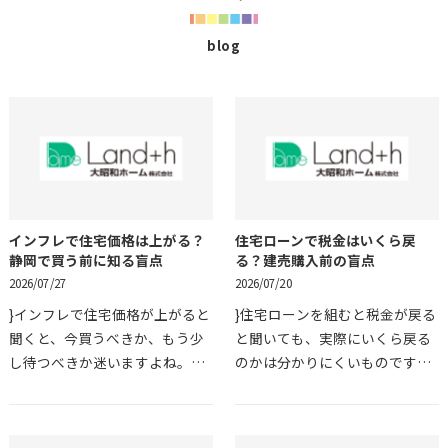
blog
インフレで住宅価格は上がる？
住宅ローンで税金はいくら戻
静岡で買う前に知る盲点
る？建売購入前の盲点
2026/07/27
2026/07/20
}インフレで住宅価格が上がると
}住宅ローンを組むと税金が戻る
聞くと、今買うべきか、もう少
と聞いても、実際にいくら戻る
し待つべきか迷いますよね。静
のかは分かりにくいものです。
岡で新築建売や中古戸建、土地
建売住宅を検討していると、毎
を探している方にとっては、物
月の返済額や物件価格に目が向
件価格だけでなく、諸費用や金
きやすく、税金や諸費用の確認