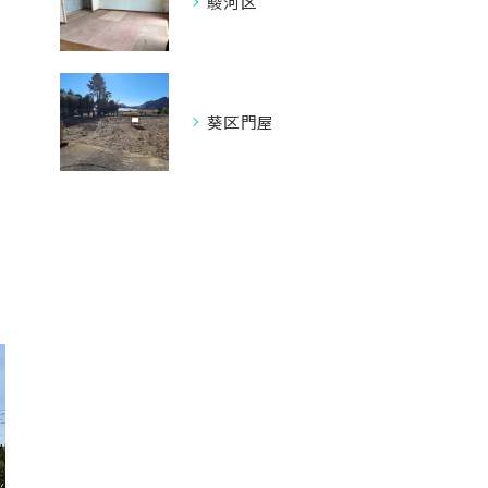
駿河区
葵区門屋