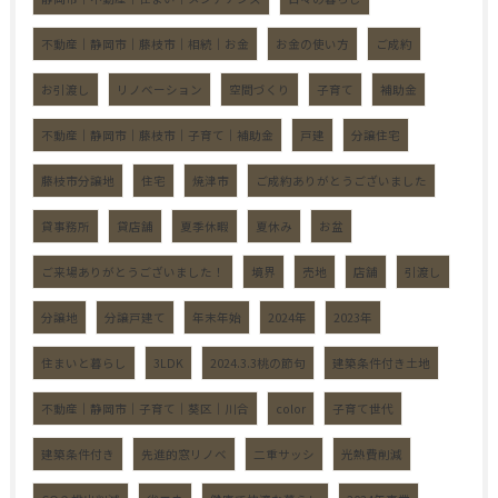
不動産｜静岡市｜藤枝市｜相続｜お金
お金の使い方
ご成約
お引渡し
リノベーション
空間づくり
子育て
補助金
不動産｜静岡市｜藤枝市｜子育て｜補助金
戸建
分譲住宅
藤枝市分譲地
住宅
焼津市
ご成約ありがとうございました
貸事務所
貸店舗
夏季休暇
夏休み
お盆
ご来場ありがとうございました！
境界
売地
店舗
引渡し
分譲地
分譲戸建て
年末年始
2024年
2023年
住まいと暮らし
3LDK
2024.3.3桃の節句
建築条件付き土地
不動産｜静岡市｜子育て｜葵区｜川合
color
子育て世代
建築条件付き
先進的窓リノベ
二重サッシ
光熱費削減