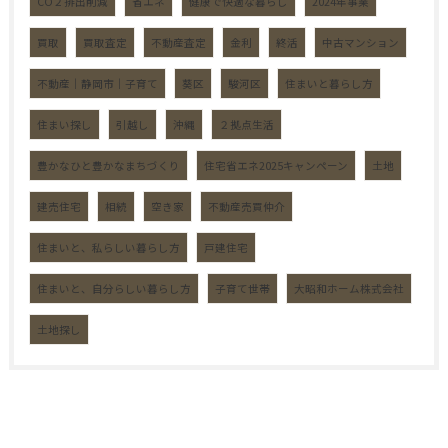
CO２排出削減
省エネ
健康で快適な暮らし
2024年事業
買取
買取査定
不動産査定
金利
終活
中古マンション
不動産｜静岡市｜子育て
葵区
駿河区
住まいと暮らし方
住まい探し
引越し
沖縄
２拠点生活
豊かなひと豊かなまちづくり
住宅省エネ2025キャンペーン
土地
建売住宅
相続
空き家
不動産売買仲介
住まいと、私らしい暮らし方
戸建住宅
住まいと、自分らしい暮らし方
子育て世帯
大昭和ホーム株式会社
土地探し