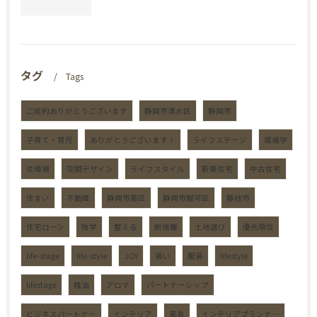
タグ
Tags
ご成約ありがとうございます
静岡市清水区
静岡市
子育て・育児
ありがとうございます！
ライフステージ
環境学
住環境
空間デザイン
ライフスタイル
新築住宅
中古住宅
住まい
不動産
静岡市葵区
静岡市駿河区
藤枝市
住宅ローン
独学
整える
断捨離
土地選び
優先順位
life-stage
life-style
JOY
装い
服装
lifestyle
lifestage
精油
アロマ
パートナーシップ
ビジネスパートナー
インテリア
家具
インテリアプランナ―