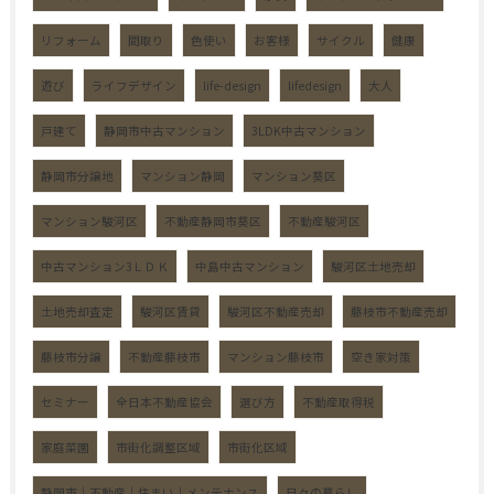
リフォーム
間取り
色使い
お客様
サイクル
健康
遊び
ライフデザイン
life-design
lifedesign
大人
戸建て
静岡市中古マンション
3LDK中古マンション
静岡市分譲地
マンション静岡
マンション葵区
マンション駿河区
不動産静岡市葵区
不動産駿河区
中古マンション3ＬＤＫ
中島中古マンション
駿河区土地売却
土地売却査定
駿河区賃貸
駿河区不動産売却
藤枝市不動産売却
藤枝市分譲
不動産藤枝市
マンション藤枝市
空き家対策
セミナー
全日本不動産協会
選び方
不動産取得税
家庭菜園
市街化調整区域
市街化区域
静岡市｜不動産｜住まい｜メンテナンス
日々の暮らし