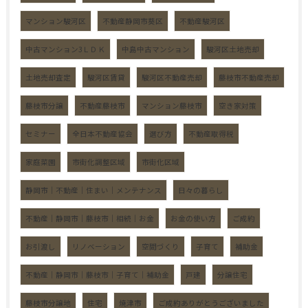
マンション駿河区
不動産静岡市葵区
不動産駿河区
中古マンション3ＬＤＫ
中島中古マンション
駿河区土地売却
土地売却査定
駿河区賃貸
駿河区不動産売却
藤枝市不動産売却
藤枝市分譲
不動産藤枝市
マンション藤枝市
空き家対策
セミナー
全日本不動産協会
選び方
不動産取得税
家庭菜園
市街化調整区域
市街化区域
静岡市｜不動産｜住まい｜メンテナンス
日々の暮らし
不動産｜静岡市｜藤枝市｜相続｜お金
お金の使い方
ご成約
お引渡し
リノベーション
空間づくり
子育て
補助金
不動産｜静岡市｜藤枝市｜子育て｜補助金
戸建
分譲住宅
藤枝市分譲地
住宅
焼津市
ご成約ありがとうございました