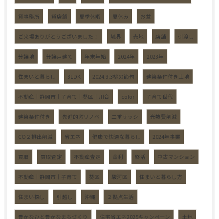
貸事務所
貸店舗
夏季休暇
夏休み
お盆
ご来場ありがとうございました！
境界
売地
店舗
引渡し
分譲地
分譲戸建て
年末年始
2024年
2023年
住まいと暮らし
3LDK
2024.3.3桃の節句
建築条件付き土地
不動産｜静岡市｜子育て｜葵区｜川合
color
子育て世代
建築条件付き
先進的窓リノベ
二重サッシ
光熱費削減
CO２排出削減
省エネ
健康で快適な暮らし
2024年事業
買取
買取査定
不動産査定
金利
終活
中古マンション
不動産｜静岡市｜子育て
葵区
駿河区
住まいと暮らし方
住まい探し
引越し
沖縄
２拠点生活
豊かなひと豊かなまちづくり
住宅省エネ2025キャンペーン
土地