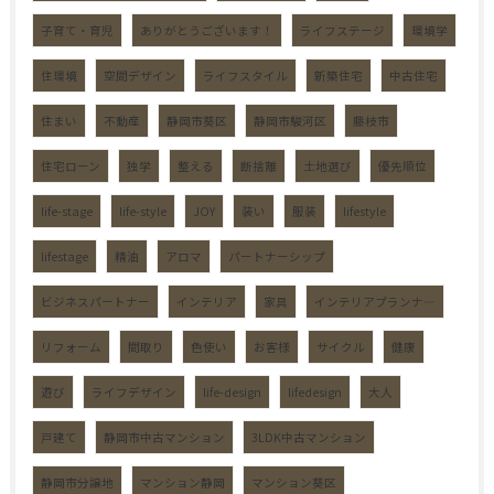
子育て・育児
ありがとうございます！
ライフステージ
環境学
住環境
空間デザイン
ライフスタイル
新築住宅
中古住宅
住まい
不動産
静岡市葵区
静岡市駿河区
藤枝市
住宅ローン
独学
整える
断捨離
土地選び
優先順位
life-stage
life-style
JOY
装い
服装
lifestyle
lifestage
精油
アロマ
パートナーシップ
ビジネスパートナー
インテリア
家具
インテリアプランナ―
リフォーム
間取り
色使い
お客様
サイクル
健康
遊び
ライフデザイン
life-design
lifedesign
大人
戸建て
静岡市中古マンション
3LDK中古マンション
静岡市分譲地
マンション静岡
マンション葵区