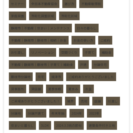
セミナー
全日本不動産協会
選び方
不動産取得税
家庭菜園
市街化調整区域
市街化区域
静岡市｜不動産｜住まい｜メンテナンス
日々の暮らし
不動産｜静岡市｜藤枝市｜相続｜お金
お金の使い方
ご成約
お引渡し
リノベーション
空間づくり
子育て
補助金
不動産｜静岡市｜藤枝市｜子育て｜補助金
戸建
分譲住宅
藤枝市分譲地
住宅
焼津市
ご成約ありがとうございました
貸事務所
貸店舗
夏季休暇
夏休み
お盆
ご来場ありがとうございました！
境界
売地
店舗
引渡し
分譲地
分譲戸建て
年末年始
2024年
2023年
住まいと暮らし
3LDK
2024.3.3桃の節句
建築条件付き土地