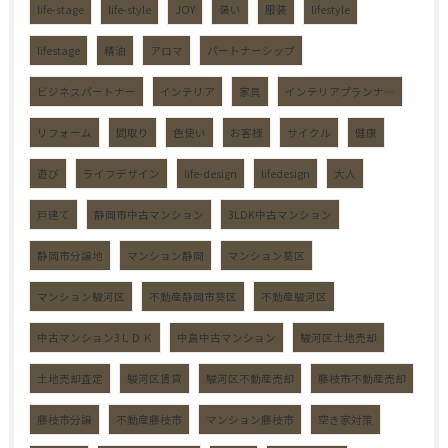
life-stage
life-style
JOY
装い
服装
lifestyle
lifestage
精油
アロマ
パートナーシップ
ビジネスパートナー
インテリア
家具
インテリアプランナ―
リフォーム
間取り
色使い
お客様
サイクル
健康
遊び
ライフデザイン
life-design
lifedesign
大人
戸建て
静岡市中古マンション
3LDK中古マンション
静岡市分譲地
マンション静岡
マンション葵区
マンション駿河区
不動産静岡市葵区
不動産駿河区
中古マンション3ＬＤＫ
中島中古マンション
駿河区土地売却
土地売却査定
駿河区賃貸
駿河区不動産売却
藤枝市不動産売却
藤枝市分譲
不動産藤枝市
マンション藤枝市
空き家対策