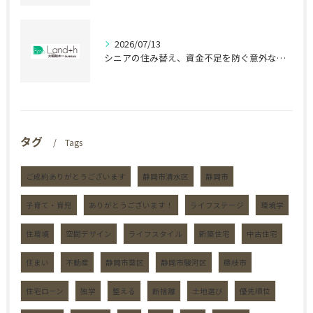
2026/07/13
シニアの住み替え、資金不足を防ぐ意外な盲点
タグ
Tags
ご成約ありがとうございます
静岡市清水区
静岡市
子育て・育児
ありがとうございます！
ライフステージ
環境学
住環境
空間デザイン
ライフスタイル
新築住宅
中古住宅
住まい
不動産
静岡市葵区
静岡市駿河区
藤枝市
住宅ローン
独学
整える
断捨離
土地選び
優先順位