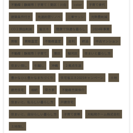
不動産｜静岡市｜子育て｜葵区｜川合
color
子育て世代
建築条件付き
先進的窓リノベ
二重サッシ
光熱費削減
CO２排出削減
省エネ
健康で快適な暮らし
2024年事業
買取
買取査定
不動産査定
金利
終活
中古マンション
不動産｜静岡市｜子育て
葵区
駿河区
住まいと暮らし方
住まい探し
引越し
沖縄
２拠点生活
豊かなひと豊かなまちづくり
住宅省エネ2025キャンペーン
土地
建売住宅
相続
空き家
不動産売買仲介
住まいと、私らしい暮らし方
戸建住宅
住まいと、自分らしい暮らし方
子育て世帯
大昭和ホーム株式会社
土地探し