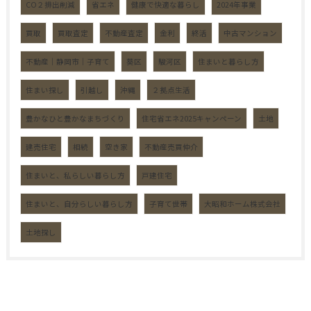
CO２排出削減
省エネ
健康で快適な暮らし
2024年事業
買取
買取査定
不動産査定
金利
終活
中古マンション
不動産｜静岡市｜子育て
葵区
駿河区
住まいと暮らし方
住まい探し
引越し
沖縄
２拠点生活
豊かなひと豊かなまちづくり
住宅省エネ2025キャンペーン
土地
建売住宅
相続
空き家
不動産売買仲介
住まいと、私らしい暮らし方
戸建住宅
住まいと、自分らしい暮らし方
子育て世帯
大昭和ホーム株式会社
土地探し