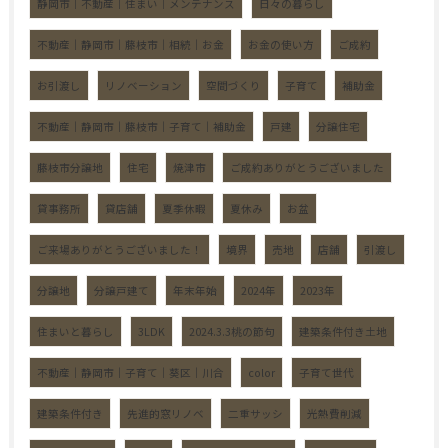
静岡市｜不動産｜住まい｜メンテナンス
日々の暮らし
不動産｜静岡市｜藤枝市｜相続｜お金
お金の使い方
ご成約
お引渡し
リノベーション
空間づくり
子育て
補助金
不動産｜静岡市｜藤枝市｜子育て｜補助金
戸建
分譲住宅
藤枝市分譲地
住宅
焼津市
ご成約ありがとうございました
貸事務所
貸店舗
夏季休暇
夏休み
お盆
ご来場ありがとうございました！
境界
売地
店舗
引渡し
分譲地
分譲戸建て
年末年始
2024年
2023年
住まいと暮らし
3LDK
2024.3.3桃の節句
建築条件付き土地
不動産｜静岡市｜子育て｜葵区｜川合
color
子育て世代
建築条件付き
先進的窓リノベ
二重サッシ
光熱費削減