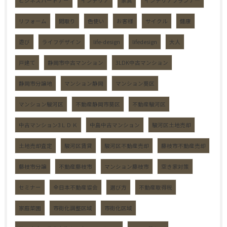
ビジネスパートナー
インテリア
家具
インテリアプランナ―
リフォーム
間取り
色使い
お客様
サイクル
健康
遊び
ライフデザイン
life-design
lifedesign
大人
戸建て
静岡市中古マンション
3LDK中古マンション
静岡市分譲地
マンション静岡
マンション葵区
マンション駿河区
不動産静岡市葵区
不動産駿河区
中古マンション3ＬＤＫ
中島中古マンション
駿河区土地売却
土地売却査定
駿河区賃貸
駿河区不動産売却
藤枝市不動産売却
藤枝市分譲
不動産藤枝市
マンション藤枝市
空き家対策
セミナー
全日本不動産協会
選び方
不動産取得税
家庭菜園
市街化調整区域
市街化区域