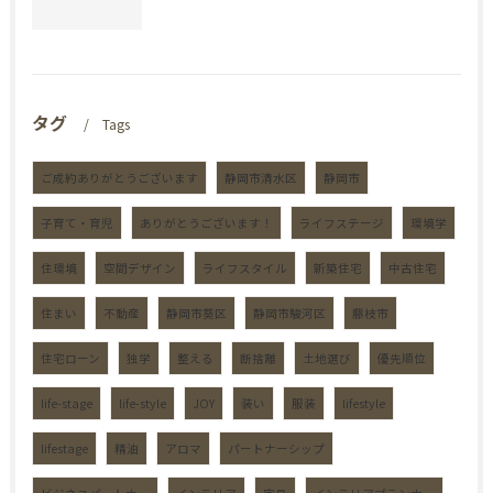
タグ
Tags
ご成約ありがとうございます
静岡市清水区
静岡市
子育て・育児
ありがとうございます！
ライフステージ
環境学
住環境
空間デザイン
ライフスタイル
新築住宅
中古住宅
住まい
不動産
静岡市葵区
静岡市駿河区
藤枝市
住宅ローン
独学
整える
断捨離
土地選び
優先順位
life-stage
life-style
JOY
装い
服装
lifestyle
lifestage
精油
アロマ
パートナーシップ