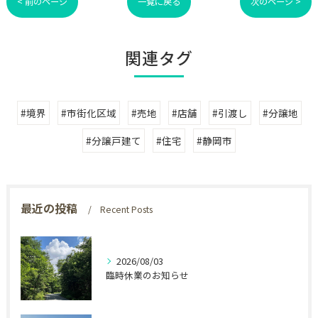
< 前のページ
一覧に戻る
次のページ >
関連タグ
#境界
#市街化区域
#売地
#店舗
#引渡し
#分譲地
#分譲戸建て
#住宅
#静岡市
最近の投稿
Recent Posts
2026/08/03
臨時休業のお知らせ