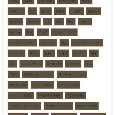
住まい
不動産
静岡市葵区
静岡市駿河区
藤枝市
住宅ローン
独学
整える
断捨離
土地選び
優先順位
life-stage
life-style
JOY
装い
服装
lifestyle
lifestage
精油
アロマ
パートナーシップ
ビジネスパートナー
インテリア
家具
インテリアプランナ―
リフォーム
間取り
色使い
お客様
サイクル
健康
遊び
ライフデザイン
life-design
lifedesign
大人
戸建て
静岡市中古マンション
3LDK中古マンション
静岡市分譲地
マンション静岡
マンション葵区
マンション駿河区
不動産静岡市葵区
不動産駿河区
中古マンション3ＬＤＫ
中島中古マンション
駿河区土地売却