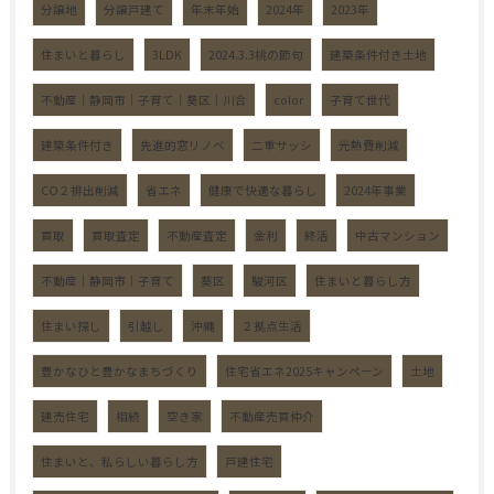
分譲地
分譲戸建て
年末年始
2024年
2023年
住まいと暮らし
3LDK
2024.3.3桃の節句
建築条件付き土地
不動産｜静岡市｜子育て｜葵区｜川合
color
子育て世代
建築条件付き
先進的窓リノベ
二重サッシ
光熱費削減
CO２排出削減
省エネ
健康で快適な暮らし
2024年事業
買取
買取査定
不動産査定
金利
終活
中古マンション
不動産｜静岡市｜子育て
葵区
駿河区
住まいと暮らし方
住まい探し
引越し
沖縄
２拠点生活
豊かなひと豊かなまちづくり
住宅省エネ2025キャンペーン
土地
建売住宅
相続
空き家
不動産売買仲介
住まいと、私らしい暮らし方
戸建住宅