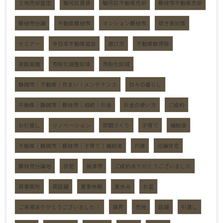
土地売却査定
駿河区賃貸
駿河区不動産売却
藤枝市不動産売却
藤枝市分譲
不動産藤枝市
マンション藤枝市
空き家対策
セミナー
全日本不動産協会
選び方
不動産取得税
家庭菜園
市街化調整区域
市街化区域
静岡市｜不動産｜住まい｜メンテナンス
日々の暮らし
不動産｜静岡市｜藤枝市｜相続｜お金
お金の使い方
ご成約
お引渡し
リノベーション
空間づくり
子育て
補助金
不動産｜静岡市｜藤枝市｜子育て｜補助金
戸建
分譲住宅
藤枝市分譲地
住宅
焼津市
ご成約ありがとうございました
貸事務所
貸店舗
夏季休暇
夏休み
お盆
ご来場ありがとうございました！
境界
売地
店舗
引渡し