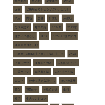
貸事務所
貸店舗
夏季休暇
夏休み
お盆
ご来場ありがとうございました！
境界
売地
店舗
引渡し
分譲地
分譲戸建て
年末年始
2024年
2023年
住まいと暮らし
3LDK
2024.3.3桃の節句
建築条件付き土地
不動産｜静岡市｜子育て｜葵区｜川合
color
子育て世代
建築条件付き
先進的窓リノベ
二重サッシ
光熱費削減
CO２排出削減
省エネ
健康で快適な暮らし
2024年事業
買取
買取査定
不動産査定
金利
終活
中古マンション