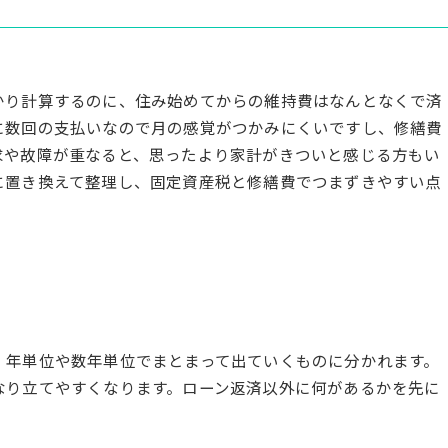
かり計算するのに、住み始めてからの維持費はなんとなくで済
に数回の支払いなので月の感覚がつかみにくいですし、修繕費
求や故障が重なると、思ったより家計がきついと感じる方もい
に置き換えて整理し、固定資産税と修繕費でつまずきやすい点
、年単位や数年単位でまとまって出ていくものに分かれます。
なり立てやすくなります。ローン返済以外に何があるかを先に