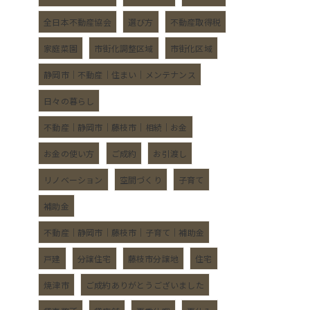
全日本不動産協会
選び方
不動産取得税
家庭菜園
市街化調整区域
市街化区域
静岡市｜不動産｜住まい｜メンテナンス
日々の暮らし
不動産｜静岡市｜藤枝市｜相続｜お金
お金の使い方
ご成約
お引渡し
リノベーション
空間づくり
子育て
補助金
不動産｜静岡市｜藤枝市｜子育て｜補助金
戸建
分譲住宅
藤枝市分譲地
住宅
焼津市
ご成約ありがとうございました