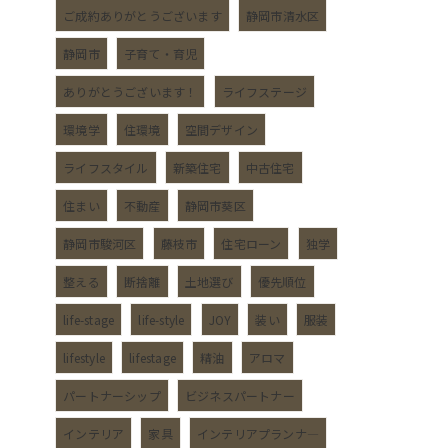
ご成約ありがとうございます
静岡市清水区
静岡市
子育て・育児
ありがとうございます！
ライフステージ
環境学
住環境
空間デザイン
ライフスタイル
新築住宅
中古住宅
住まい
不動産
静岡市葵区
静岡市駿河区
藤枝市
住宅ローン
独学
整える
断捨離
土地選び
優先順位
life-stage
life-style
JOY
装い
服装
lifestyle
lifestage
精油
アロマ
パートナーシップ
ビジネスパートナー
インテリア
家具
インテリアプランナ―