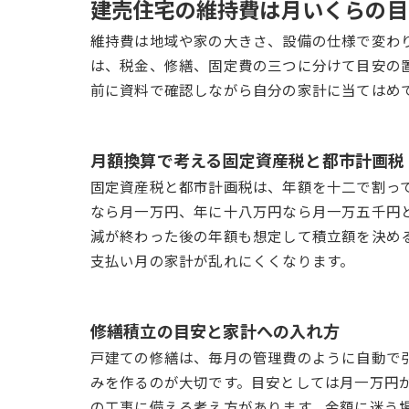
建売住宅の維持費は月いくらの目
維持費は地域や家の大きさ、設備の仕様で変わ
は、税金、修繕、固定費の三つに分けて目安の
前に資料で確認しながら自分の家計に当てはめ
月額換算で考える固定資産税と都市計画税
固定資産税と都市計画税は、年額を十二で割っ
なら月一万円、年に十八万円なら月一万五千円
減が終わった後の年額も想定して積立額を決め
支払い月の家計が乱れにくくなります。
修繕積立の目安と家計への入れ方
戸建ての修繕は、毎月の管理費のように自動で
みを作るのが大切です。目安としては月一万円
の工事に備える考え方があります。金額に迷う