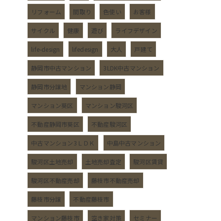
リフォーム
間取り
色使い
お客様
サイクル
健康
遊び
ライフデザイン
life-design
lifedesign
大人
戸建て
静岡市中古マンション
3LDK中古マンション
静岡市分譲地
マンション静岡
マンション葵区
マンション駿河区
不動産静岡市葵区
不動産駿河区
中古マンション3ＬＤＫ
中島中古マンション
駿河区土地売却
土地売却査定
駿河区賃貸
駿河区不動産売却
藤枝市不動産売却
藤枝市分譲
不動産藤枝市
マンション藤枝市
空き家対策
セミナー