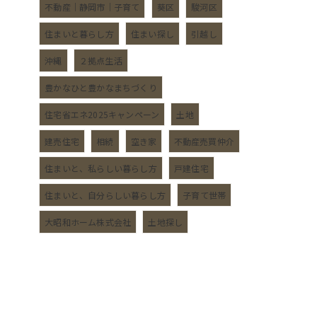
不動産｜静岡市｜子育て
葵区
駿河区
住まいと暮らし方
住まい探し
引越し
沖縄
２拠点生活
豊かなひと豊かなまちづくり
住宅省エネ2025キャンペーン
土地
建売住宅
相続
空き家
不動産売買仲介
住まいと、私らしい暮らし方
戸建住宅
住まいと、自分らしい暮らし方
子育て世帯
大昭和ホーム株式会社
土地探し