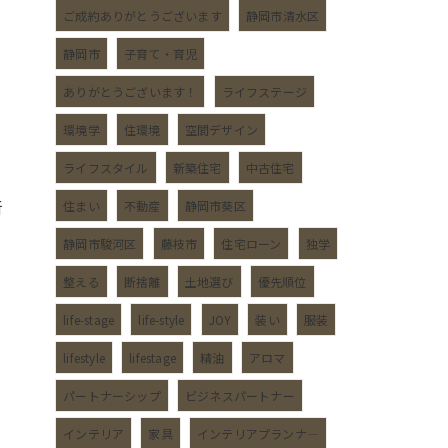
ご成約ありがとうございます
静岡市清水区
静岡市
子育て・育児
ありがとうございます！
ライフステージ
環境学
住環境
空間デザイン
ライフスタイル
新築住宅
中古住宅
新
住まい
不動産
静岡市葵区
静岡市駿河区
藤枝市
住宅ローン
独学
整える
断捨離
土地選び
優先順位
life-stage
life-style
JOY
装い
服装
lifestyle
lifestage
精油
アロマ
パートナーシップ
ビジネスパートナー
インテリア
家具
インテリアプランナ―