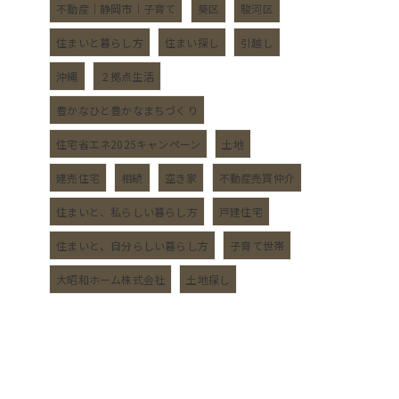
不動産｜静岡市｜子育て
葵区
駿河区
住まいと暮らし方
住まい探し
引越し
沖縄
２拠点生活
豊かなひと豊かなまちづくり
住宅省エネ2025キャンペーン
土地
建売住宅
相続
空き家
不動産売買仲介
住まいと、私らしい暮らし方
戸建住宅
住まいと、自分らしい暮らし方
子育て世帯
大昭和ホーム株式会社
土地探し