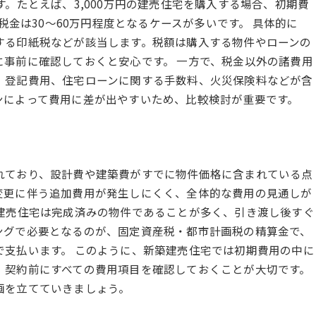
。たとえば、3,000万円の建売住宅を購入する場合、初期費
で税金は30〜60万円程度となるケースが多いです。 具体的に
する印紙税などが該当します。税額は購入する物件やローンの
事前に確認しておくと安心です。 一方で、税金以外の諸費用
、登記費用、住宅ローンに関する手数料、火災保険料などが含
ンによって費用に差が出やすいため、比較検討が重要です。
れており、設計費や建築費がすでに物件価格に含まれている点
変更に伴う追加費用が発生しにくく、全体的な費用の見通しが
、建売住宅は完成済みの物件であることが多く、引き渡し後すぐ
ングで必要となるのが、固定資産税・都市計画税の精算金で、
で支払います。 このように、新築建売住宅では初期費用の中に
、契約前にすべての費用項目を確認しておくことが大切です。
画を立てていきましょう。