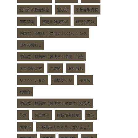
全日本不動産協会
選び方
不動産取得税
家庭菜園
市街化調整区域
市街化区域
静岡市｜不動産｜住まい｜メンテナンス
日々の暮らし
不動産｜静岡市｜藤枝市｜相続｜お金
お金の使い方
ご成約
お引渡し
リノベーション
空間づくり
子育て
補助金
不動産｜静岡市｜藤枝市｜子育て｜補助金
戸建
分譲住宅
藤枝市分譲地
住宅
焼津市
ご成約ありがとうございました
ロ