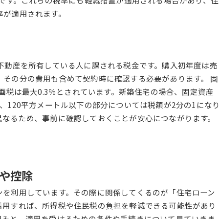
率です。これらの税率にも軽減措置が適用される場合があり、住
率が適用されます。
で不動産を所有している人に課される税金です。購入初年度は売
、その分の費用も含めて契約時に確認する必要があります。 固
画税は最大0.3％とされています。新築住宅の場合、固定資産
、120平方メートル以下の部分については税額が2分の1にな
異なるため、事前に確認しておくことが安心につながります。
や控除
ンを利用しています。その際に関係してくるのが「住宅ローン
活用すれば、所得税や住民税の負担を軽減できる可能性があり
組みと、適用を受けるための条件や手続きについて見ていきま