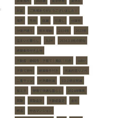
貸事務所
貸店舗
夏季休暇
夏休み
降
お盆
ご来場ありがとうございました！
境界
売地
店舗
引渡し
分譲地
分譲戸建て
年末年始
2024年
2023年
住まいと暮らし
3LDK
2024.3.3桃の節句
建築条件付き土地
不動産｜静岡市｜子育て｜葵区｜川合
color
子育て世代
建築条件付き
先進的窓リノベ
二重サッシ
光熱費削減
CO２排出削減
省エネ
健康で快適な暮らし
2024年事業
買取
買取査定
不動産査定
金利
終活
中古マンション