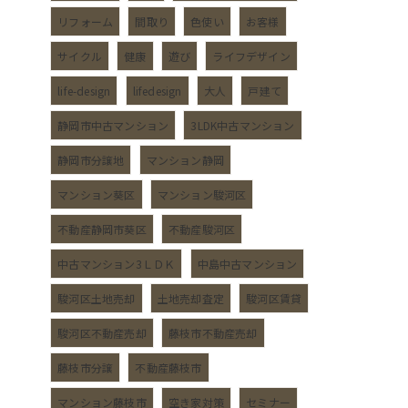
リフォーム
間取り
色使い
お客様
サイクル
健康
遊び
ライフデザイン
life-design
lifedesign
大人
戸建て
静岡市中古マンション
3LDK中古マンション
静岡市分譲地
マンション静岡
り
マンション葵区
マンション駿河区
不動産静岡市葵区
不動産駿河区
中古マンション3ＬＤＫ
中島中古マンション
駿河区土地売却
土地売却査定
駿河区賃貸
駿河区不動産売却
藤枝市不動産売却
藤枝市分譲
不動産藤枝市
マンション藤枝市
空き家対策
セミナー