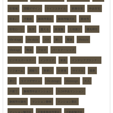
住環境
空間デザイン
ライフスタイル
新築住宅
中古住宅
住まい
不動産
静岡市葵区
静岡市駿河区
藤枝市
住宅ローン
独学
整える
断捨離
土地選び
優先順位
life-stage
life-style
JOY
装い
服装
lifestyle
lifestage
精油
アロマ
パートナーシップ
ビジネスパートナー
インテリア
家具
インテリアプランナ―
リフォーム
間取り
色使い
お客様
サイクル
健康
遊び
ライフデザイン
life-design
lifedesign
大人
戸建て
静岡市中古マンション
3LDK中古マンション
静岡市分譲地
マンション静岡
マンション葵区
マンション駿河区
不動産静岡市葵区
不動産駿河区