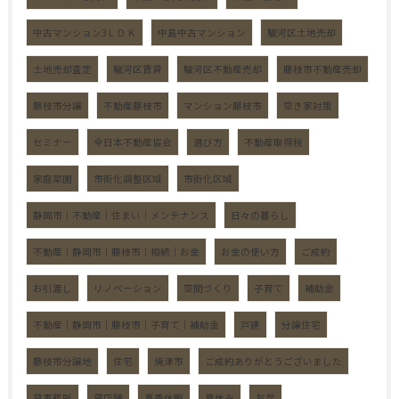
中古マンション3ＬＤＫ
中島中古マンション
駿河区土地売却
土地売却査定
駿河区賃貸
駿河区不動産売却
藤枝市不動産売却
藤枝市分譲
不動産藤枝市
マンション藤枝市
空き家対策
セミナー
全日本不動産協会
選び方
不動産取得税
家庭菜園
市街化調整区域
市街化区域
静岡市｜不動産｜住まい｜メンテナンス
日々の暮らし
不動産｜静岡市｜藤枝市｜相続｜お金
お金の使い方
ご成約
お引渡し
リノベーション
空間づくり
子育て
補助金
不動産｜静岡市｜藤枝市｜子育て｜補助金
戸建
分譲住宅
藤枝市分譲地
住宅
焼津市
ご成約ありがとうございました
貸事務所
貸店舗
夏季休暇
夏休み
お盆