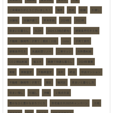
ご来場ありがとうございました！
境界
売地
店舗
引渡し
分譲地
分譲戸建て
年末年始
2024年
2023年
住まいと暮らし
3LDK
2024.3.3桃の節句
建築条件付き土地
不動産｜静岡市｜子育て｜葵区｜川合
color
子育て世代
建築条件付き
先進的窓リノベ
二重サッシ
光熱費削減
CO２排出削減
省エネ
健康で快適な暮らし
2024年事業
買取
買取査定
不動産査定
金利
終活
中古マンション
不動産｜静岡市｜子育て
葵区
駿河区
住まいと暮らし方
住まい探し
引越し
沖縄
２拠点生活
豊かなひと豊かなまちづくり
住宅省エネ2025キャンペーン
土地