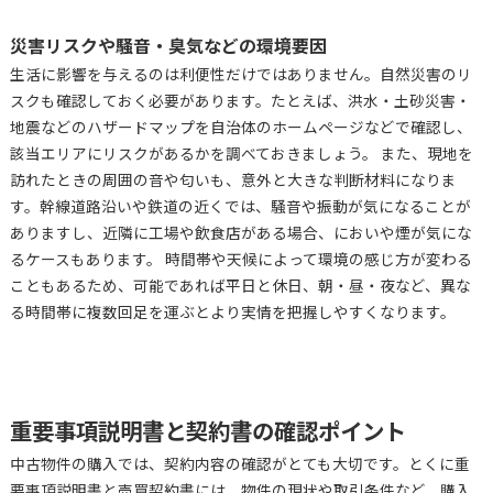
災害リスクや騒音・臭気などの環境要因
生活に影響を与えるのは利便性だけではありません。自然災害のリ
スクも確認しておく必要があります。たとえば、洪水・土砂災害・
地震などのハザードマップを自治体のホームページなどで確認し、
該当エリアにリスクがあるかを調べておきましょう。 また、現地を
訪れたときの周囲の音や匂いも、意外と大きな判断材料になりま
す。幹線道路沿いや鉄道の近くでは、騒音や振動が気になることが
ありますし、近隣に工場や飲食店がある場合、においや煙が気にな
るケースもあります。 時間帯や天候によって環境の感じ方が変わる
こともあるため、可能であれば平日と休日、朝・昼・夜など、異な
る時間帯に複数回足を運ぶとより実情を把握しやすくなります。
重要事項説明書と契約書の確認ポイント
中古物件の購入では、契約内容の確認がとても大切です。とくに重
要事項説明書と売買契約書には、物件の現状や取引条件など、購入