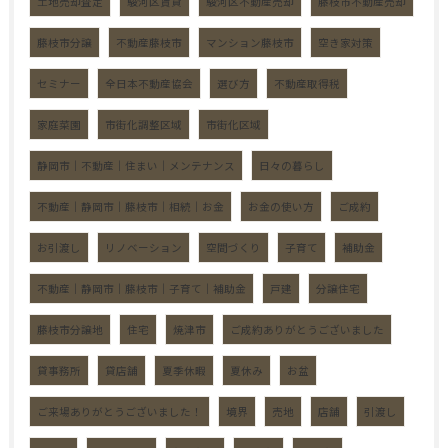
土地売却査定
駿河区賃貸
駿河区不動産売却
藤枝市不動産売却
藤枝市分譲
不動産藤枝市
マンション藤枝市
空き家対策
セミナー
全日本不動産協会
選び方
不動産取得税
家庭菜園
市街化調整区域
市街化区域
静岡市｜不動産｜住まい｜メンテナンス
日々の暮らし
不動産｜静岡市｜藤枝市｜相続｜お金
お金の使い方
ご成約
お引渡し
リノベーション
空間づくり
子育て
補助金
不動産｜静岡市｜藤枝市｜子育て｜補助金
戸建
分譲住宅
藤枝市分譲地
住宅
焼津市
ご成約ありがとうございました
貸事務所
貸店舗
夏季休暇
夏休み
お盆
ご来場ありがとうございました！
境界
売地
店舗
引渡し