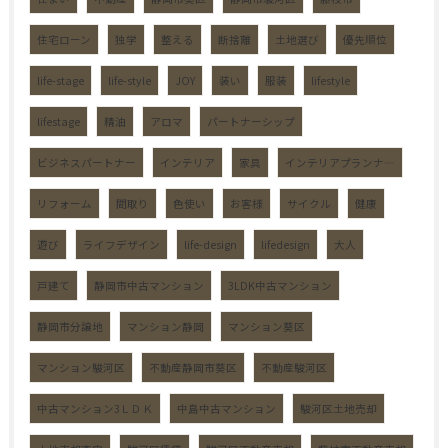
住宅ローン
独学
整える
断捨離
土地選び
優先順位
life-stage
life-style
JOY
装い
服装
lifestyle
lifestage
精油
アロマ
パートナーシップ
ビジネスパートナー
インテリア
家具
インテリアプランナ―
リフォーム
間取り
色使い
お客様
サイクル
健康
遊び
ライフデザイン
life-design
lifedesign
大人
戸建て
静岡市中古マンション
3LDK中古マンション
静岡市分譲地
マンション静岡
マンション葵区
マンション駿河区
不動産静岡市葵区
不動産駿河区
中古マンション3ＬＤＫ
中島中古マンション
駿河区土地売却