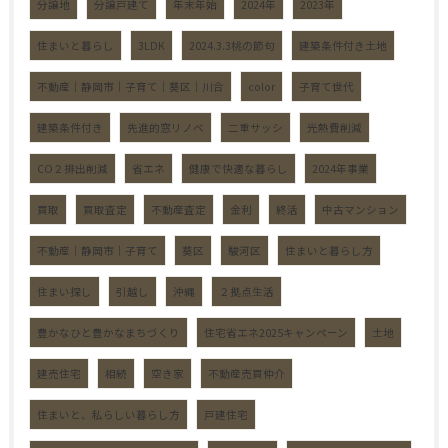
分譲地
分譲戸建て
年末年始
2024年
2023年
住まいと暮らし
3LDK
2024.3.3桃の節句
建築条件付き土地
不動産｜静岡市｜子育て｜葵区｜川合
color
子育て世代
建築条件付き
先進的窓リノベ
二重サッシ
光熱費削減
CO２排出削減
省エネ
健康で快適な暮らし
2024年事業
買取
買取査定
不動産査定
金利
終活
中古マンション
不動産｜静岡市｜子育て
葵区
駿河区
住まいと暮らし方
住まい探し
引越し
沖縄
２拠点生活
豊かなひと豊かなまちづくり
住宅省エネ2025キャンペーン
土地
建売住宅
相続
空き家
不動産売買仲介
住まいと、私らしい暮らし方
戸建住宅