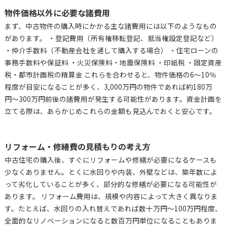
物件価格以外に必要な諸費用
まず、中古物件の購入時にかかる主な諸費用には以下のようなもの
があります。 ・登記費用（所有権移転登記、抵当権設定登記など）
・仲介手数料（不動産会社を通して購入する場合） ・住宅ローンの
事務手数料や保証料 ・火災保険料・地震保険料 ・印紙税 ・固定資産
税・都市計画税の精算金 これらを合わせると、物件価格の6〜10％
程度が目安になることが多く、3,000万円の物件であれば約180万
円〜300万円前後の諸費用が発生する可能性があります。資金計画を
立てる際は、あらかじめこれらの金額も見込んでおくと安心です。
リフォーム・修繕費の見積もりの考え方
中古住宅の購入後、すぐにリフォームや修繕が必要になるケースも
少なくありません。とくに水回りや内装、外壁などは、築年数によ
って劣化していることが多く、部分的な修繕が必要になる可能性が
あります。 リフォーム費用は、規模や内容によって大きく異なりま
す。たとえば、水回りの入れ替えであれば数十万円〜100万円程度、
全面的なリノベーションになると数百万円単位になることもありま