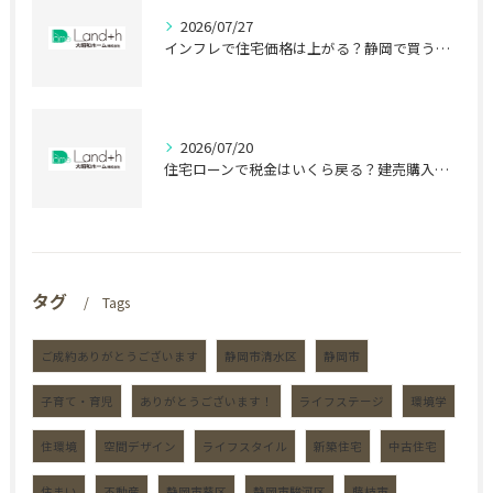
2026/07/27
インフレで住宅価格は上がる？静岡で買う前に知る盲点
2026/07/20
住宅ローンで税金はいくら戻る？建売購入前の盲点
タグ
Tags
ご成約ありがとうございます
静岡市清水区
静岡市
子育て・育児
ありがとうございます！
ライフステージ
環境学
住環境
空間デザイン
ライフスタイル
新築住宅
中古住宅
住まい
不動産
静岡市葵区
静岡市駿河区
藤枝市