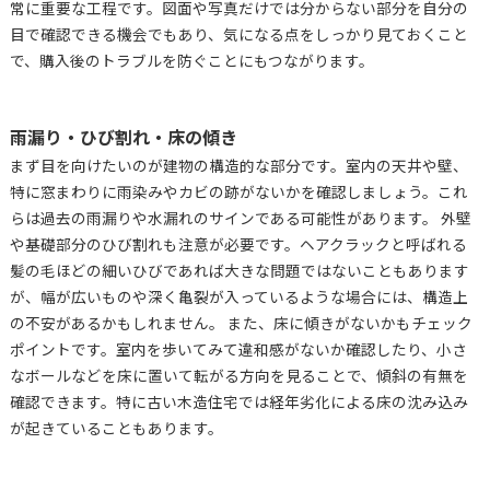
常に重要な工程です。図面や写真だけでは分からない部分を自分の
目で確認できる機会でもあり、気になる点をしっかり見ておくこと
で、購入後のトラブルを防ぐことにもつながります。
雨漏り・ひび割れ・床の傾き
まず目を向けたいのが建物の構造的な部分です。室内の天井や壁、
特に窓まわりに雨染みやカビの跡がないかを確認しましょう。これ
らは過去の雨漏りや水漏れのサインである可能性があります。 外壁
や基礎部分のひび割れも注意が必要です。ヘアクラックと呼ばれる
髪の毛ほどの細いひびであれば大きな問題ではないこともあります
が、幅が広いものや深く亀裂が入っているような場合には、構造上
の不安があるかもしれません。 また、床に傾きがないかもチェック
ポイントです。室内を歩いてみて違和感がないか確認したり、小さ
なボールなどを床に置いて転がる方向を見ることで、傾斜の有無を
確認できます。特に古い木造住宅では経年劣化による床の沈み込み
が起きていることもあります。