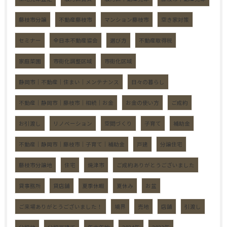
藤枝市分譲
不動産藤枝市
マンション藤枝市
空き家対策
セミナー
全日本不動産協会
選び方
不動産取得税
家庭菜園
市街化調整区域
市街化区域
静岡市｜不動産｜住まい｜メンテナンス
日々の暮らし
不動産｜静岡市｜藤枝市｜相続｜お金
お金の使い方
ご成約
お引渡し
リノベーション
空間づくり
子育て
補助金
不動産｜静岡市｜藤枝市｜子育て｜補助金
戸建
分譲住宅
藤枝市分譲地
住宅
焼津市
ご成約ありがとうございました
貸事務所
貸店舗
夏季休暇
夏休み
お盆
ご来場ありがとうございました！
境界
売地
店舗
引渡し