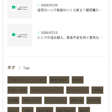
2026/07/20
住宅ローンで税金はいくら戻る？建売購入前の盲点
2026/07/13
シニアの住み替え、資金不足を防ぐ意外な盲点
タグ
Tags
ご成約ありがとうございます
静岡市清水区
静岡市
子育て・育児
ありがとうございます！
ライフステージ
環境学
住環境
空間デザイン
ライフスタイル
新築住宅
中古住宅
住まい
不動産
静岡市葵区
静岡市駿河区
藤枝市