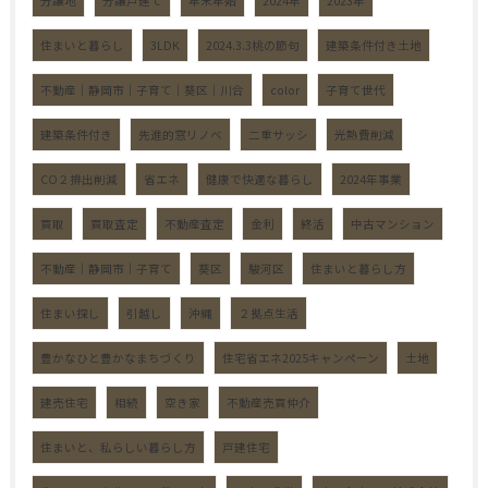
分譲地
分譲戸建て
年末年始
2024年
2023年
住まいと暮らし
3LDK
2024.3.3桃の節句
建築条件付き土地
不動産｜静岡市｜子育て｜葵区｜川合
color
子育て世代
建築条件付き
先進的窓リノベ
二重サッシ
光熱費削減
CO２排出削減
省エネ
健康で快適な暮らし
2024年事業
買取
買取査定
不動産査定
金利
終活
中古マンション
不動産｜静岡市｜子育て
葵区
駿河区
住まいと暮らし方
住まい探し
引越し
沖縄
２拠点生活
豊かなひと豊かなまちづくり
住宅省エネ2025キャンペーン
土地
建売住宅
相続
空き家
不動産売買仲介
住まいと、私らしい暮らし方
戸建住宅