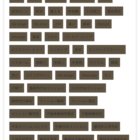
住宅ローン
独学
整える
断捨離
土地選び
優先順位
life-stage
life-style
JOY
装い
服装
lifestyle
lifestage
精油
アロマ
パートナーシップ
ビジネスパートナー
インテリア
家具
インテリアプランナ―
リフォーム
間取り
色使い
お客様
サイクル
健康
遊び
ライフデザイン
life-design
lifedesign
大人
戸建て
静岡市中古マンション
3LDK中古マンション
静岡市分譲地
マンション静岡
マンション葵区
マンション駿河区
不動産静岡市葵区
不動産駿河区
中古マンション3ＬＤＫ
中島中古マンション
駿河区土地売却
土地売却査定
駿河区賃貸
駿河区不動産売却
藤枝市不動産売却