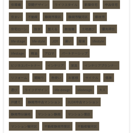
住環境
空間デザイン
ライフスタイル
新築住宅
中古住宅
住まい
不動産
静岡市葵区
静岡市駿河区
藤枝市
住宅ローン
独学
整える
断捨離
土地選び
優先順位
life-stage
life-style
JOY
装い
服装
lifestyle
lifestage
精油
アロマ
パートナーシップ
ビジネスパートナー
インテリア
家具
インテリアプランナ―
リフォーム
間取り
色使い
お客様
サイクル
健康
遊び
ライフデザイン
life-design
lifedesign
大人
戸建て
静岡市中古マンション
3LDK中古マンション
静岡市分譲地
マンション静岡
マンション葵区
マンション駿河区
不動産静岡市葵区
不動産駿河区