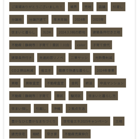
ご来場ありがとうございました！
境界
売地
店舗
引渡し
分譲地
分譲戸建て
年末年始
2024年
2023年
住まいと暮らし
3LDK
2024.3.3桃の節句
建築条件付き土地
不動産｜静岡市｜子育て｜葵区｜川合
color
子育て世代
建築条件付き
先進的窓リノベ
二重サッシ
光熱費削減
CO２排出削減
省エネ
健康で快適な暮らし
2024年事業
買取
買取査定
不動産査定
金利
終活
中古マンション
不動産｜静岡市｜子育て
葵区
駿河区
住まいと暮らし方
住まい探し
引越し
沖縄
２拠点生活
豊かなひと豊かなまちづくり
住宅省エネ2025キャンペーン
土地
建売住宅
相続
空き家
不動産売買仲介