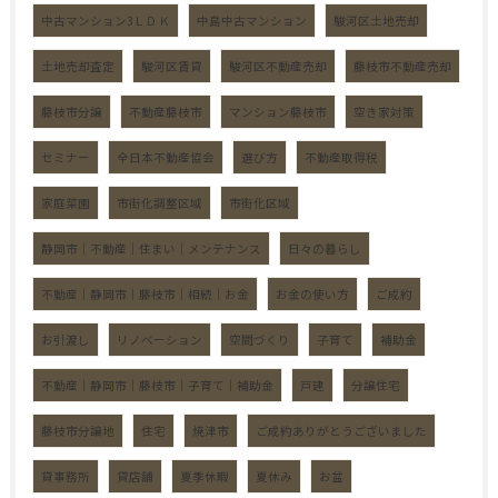
中古マンション3ＬＤＫ
中島中古マンション
駿河区土地売却
土地売却査定
駿河区賃貸
駿河区不動産売却
藤枝市不動産売却
藤枝市分譲
不動産藤枝市
マンション藤枝市
空き家対策
セミナー
全日本不動産協会
選び方
不動産取得税
家庭菜園
市街化調整区域
市街化区域
静岡市｜不動産｜住まい｜メンテナンス
日々の暮らし
不動産｜静岡市｜藤枝市｜相続｜お金
お金の使い方
ご成約
お引渡し
リノベーション
空間づくり
子育て
補助金
不動産｜静岡市｜藤枝市｜子育て｜補助金
戸建
分譲住宅
藤枝市分譲地
住宅
焼津市
ご成約ありがとうございました
貸事務所
貸店舗
夏季休暇
夏休み
お盆