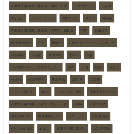
不動産｜静岡市｜藤枝市｜相続｜お金
お金の使い方
ご成約
お引渡し
リノベーション
空間づくり
子育て
補助金
不動産｜静岡市｜藤枝市｜子育て｜補助金
戸建
分譲住宅
藤枝市分譲地
住宅
焼津市
ご成約ありがとうございました
貸事務所
貸店舗
夏季休暇
夏休み
お盆
ご来場ありがとうございました！
境界
売地
店舗
引渡し
分譲地
分譲戸建て
年末年始
2024年
2023年
住まいと暮らし
3LDK
2024.3.3桃の節句
建築条件付き土地
不動産｜静岡市｜子育て｜葵区｜川合
color
子育て世代
建築条件付き
先進的窓リノベ
二重サッシ
光熱費削減
CO２排出削減
省エネ
健康で快適な暮らし
2024年事業