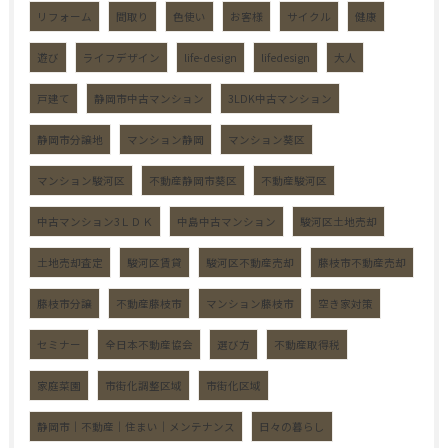
リフォーム
間取り
色使い
お客様
サイクル
健康
遊び
ライフデザイン
life-design
lifedesign
大人
戸建て
静岡市中古マンション
3LDK中古マンション
静岡市分譲地
マンション静岡
マンション葵区
マンション駿河区
不動産静岡市葵区
不動産駿河区
中古マンション3ＬＤＫ
中島中古マンション
駿河区土地売却
土地売却査定
駿河区賃貸
駿河区不動産売却
藤枝市不動産売却
藤枝市分譲
不動産藤枝市
マンション藤枝市
空き家対策
セミナー
全日本不動産協会
選び方
不動産取得税
家庭菜園
市街化調整区域
市街化区域
静岡市｜不動産｜住まい｜メンテナンス
日々の暮らし