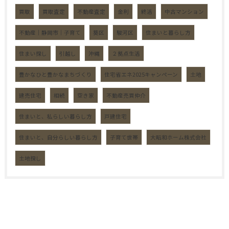
買取
買取査定
不動産査定
金利
終活
中古マンション
不動産｜静岡市｜子育て
葵区
駿河区
住まいと暮らし方
住まい探し
引越し
沖縄
２拠点生活
豊かなひと豊かなまちづくり
住宅省エネ2025キャンペーン
土地
建売住宅
相続
空き家
不動産売買仲介
住まいと、私らしい暮らし方
戸建住宅
住まいと、自分らしい暮らし方
子育て世帯
大昭和ホーム株式会社
土地探し