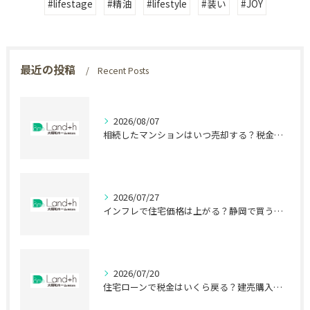
#lifestage
#精油
#lifestyle
#装い
#JOY
最近の投稿
Recent Posts
2026/08/07
相続したマンションはいつ売却する？税金で差が出る時期
2026/07/27
インフレで住宅価格は上がる？静岡で買う前に知る盲点
2026/07/20
住宅ローンで税金はいくら戻る？建売購入前の盲点