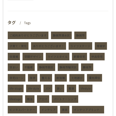
タグ
Tags
ご成約ありがとうございます
静岡市清水区
静岡市
子育て・育児
ありがとうございます！
ライフステージ
環境学
住環境
空間デザイン
ライフスタイル
新築住宅
中古住宅
住まい
不動産
静岡市葵区
静岡市駿河区
藤枝市
住宅ローン
独学
整える
断捨離
土地選び
優先順位
life-stage
life-style
JOY
装い
服装
lifestyle
lifestage
精油
アロマ
パートナーシップ
ビジネスパートナー
インテリア
家具
インテリアプランナ―