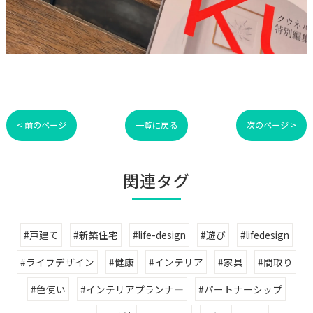
< 前のページ
一覧に戻る
次のページ >
関連タグ
#戸建て
#新築住宅
#life-design
#遊び
#lifedesign
#ライフデザイン
#健康
#インテリア
#家具
#間取り
#色使い
#インテリアプランナ―
#パートナーシップ