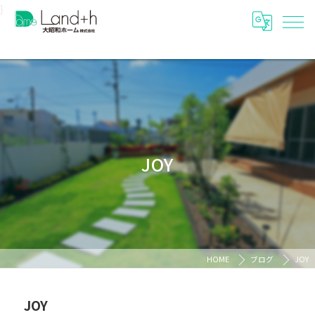
}
JOY
HOME
ブログ
JOY
JOY