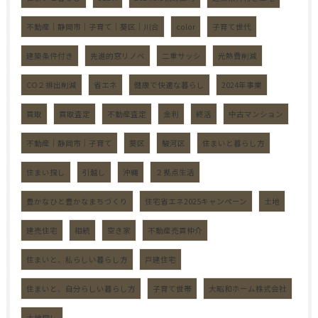
不動産｜静岡市｜子育て｜葵区｜川合
color
子育て世代
建築条件付き
先進的窓リノベ
二重サッシ
光熱費削減
CO２排出削減
省エネ
健康で快適な暮らし
2024年事業
買取
買取査定
不動産査定
金利
終活
中古マンション
不動産｜静岡市｜子育て
葵区
駿河区
住まいと暮らし方
住まい探し
引越し
沖縄
２拠点生活
豊かなひと豊かなまちづくり
住宅省エネ2025キャンペーン
土地
建売住宅
相続
空き家
不動産売買仲介
住まいと、私らしい暮らし方
戸建住宅
住まいと、自分らしい暮らし方
子育て世帯
大昭和ホーム株式会社
土地探し