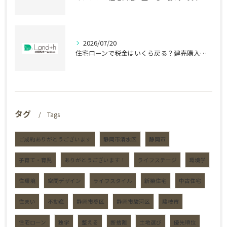
2026/07/20
住宅ローンで税金はいくら戻る？建売購入前の盲点
タグ
Tags
ご成約ありがとうございます
静岡市清水区
静岡市
子育て・育児
ありがとうございます！
ライフステージ
環境学
住環境
空間デザイン
ライフスタイル
新築住宅
中古住宅
住まい
不動産
静岡市葵区
静岡市駿河区
藤枝市
住宅ローン
独学
整える
断捨離
土地選び
優先順位