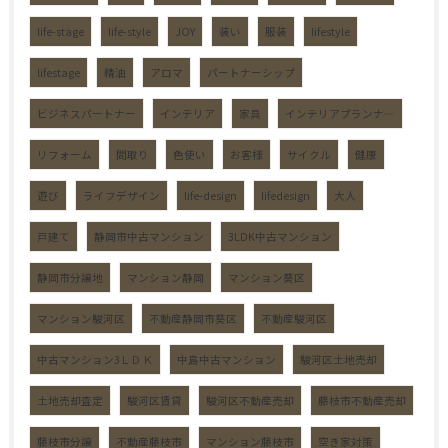
life-stage
life-style
JOY
装い
服装
lifestyle
lifestage
精油
アロマ
パートナーシップ
ビジネスパートナー
インテリア
家具
インテリアプランナ―
リフォーム
間取り
色使い
お客様
サイクル
健康
遊び
ライフデザイン
life-design
lifedesign
大人
戸建て
静岡市中古マンション
3LDK中古マンション
静岡市分譲地
マンション静岡
マンション葵区
マンション駿河区
不動産静岡市葵区
不動産駿河区
中古マンション3ＬＤＫ
中島中古マンション
駿河区土地売却
土地売却査定
駿河区賃貸
駿河区不動産売却
藤枝市不動産売却
藤枝市分譲
不動産藤枝市
マンション藤枝市
空き家対策