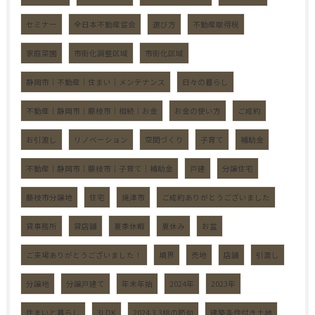
セミナー
全日本不動産協会
選び方
不動産取得税
家庭菜園
市街化調整区域
市街化区域
静岡市｜不動産｜住まい｜メンテナンス
日々の暮らし
不動産｜静岡市｜藤枝市｜相続｜お金
お金の使い方
ご成約
お引渡し
リノベーション
空間づくり
子育て
補助金
不動産｜静岡市｜藤枝市｜子育て｜補助金
戸建
分譲住宅
藤枝市分譲地
住宅
焼津市
ご成約ありがとうございました
貸事務所
貸店舗
夏季休暇
夏休み
お盆
ご来場ありがとうございました！
境界
売地
店舗
引渡し
分譲地
分譲戸建て
年末年始
2024年
2023年
住まいと暮らし
3LDK
2024.3.3桃の節句
建築条件付き土地