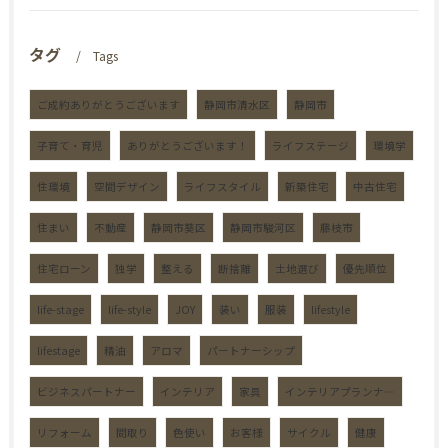
タグ
Tags
ご成約ありがとうございます
静岡市清水区
静岡市
子育て・育児
ありがとうございます！
ライフステージ
環境学
住環境
空間デザイン
ライフスタイル
新築住宅
中古住宅
住まい
不動産
静岡市葵区
静岡市駿河区
藤枝市
住宅ローン
独学
整える
断捨離
土地選び
優先順位
life-stage
life-style
JOY
装い
服装
lifestyle
lifestage
精油
アロマ
パートナーシップ
ビジネスパートナー
インテリア
家具
インテリアプランナ―
リフォーム
間取り
色使い
お客様
サイクル
健康