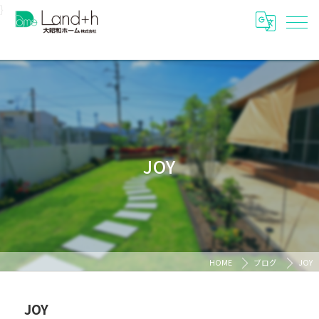
}
JOY
HOME
ブログ
JOY
JOY