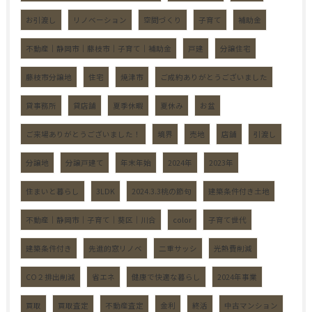
お引渡し
リノベーション
空間づくり
子育て
補助金
不動産｜静岡市｜藤枝市｜子育て｜補助金
戸建
分譲住宅
藤枝市分譲地
住宅
焼津市
ご成約ありがとうございました
貸事務所
貸店舗
夏季休暇
夏休み
お盆
ご来場ありがとうございました！
境界
売地
店舗
引渡し
分譲地
分譲戸建て
年末年始
2024年
2023年
住まいと暮らし
3LDK
2024.3.3桃の節句
建築条件付き土地
不動産｜静岡市｜子育て｜葵区｜川合
color
子育て世代
建築条件付き
先進的窓リノベ
二重サッシ
光熱費削減
CO２排出削減
省エネ
健康で快適な暮らし
2024年事業
買取
買取査定
不動産査定
金利
終活
中古マンション