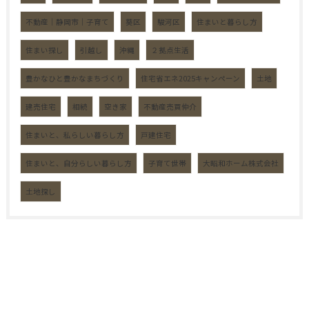
不動産｜静岡市｜子育て
葵区
駿河区
住まいと暮らし方
住まい探し
引越し
沖縄
２拠点生活
豊かなひと豊かなまちづくり
住宅省エネ2025キャンペーン
土地
建売住宅
相続
空き家
不動産売買仲介
住まいと、私らしい暮らし方
戸建住宅
住まいと、自分らしい暮らし方
子育て世帯
大昭和ホーム株式会社
土地探し