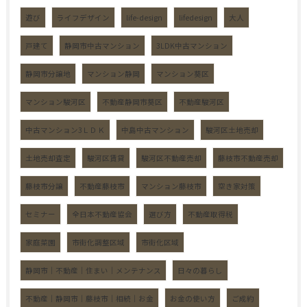
遊び
ライフデザイン
life-design
lifedesign
大人
戸建て
静岡市中古マンション
3LDK中古マンション
静岡市分譲地
マンション静岡
マンション葵区
マンション駿河区
不動産静岡市葵区
不動産駿河区
中古マンション3ＬＤＫ
中島中古マンション
駿河区土地売却
土地売却査定
駿河区賃貸
駿河区不動産売却
藤枝市不動産売却
藤枝市分譲
不動産藤枝市
マンション藤枝市
空き家対策
セミナー
全日本不動産協会
選び方
不動産取得税
家庭菜園
市街化調整区域
市街化区域
静岡市｜不動産｜住まい｜メンテナンス
日々の暮らし
不動産｜静岡市｜藤枝市｜相続｜お金
お金の使い方
ご成約