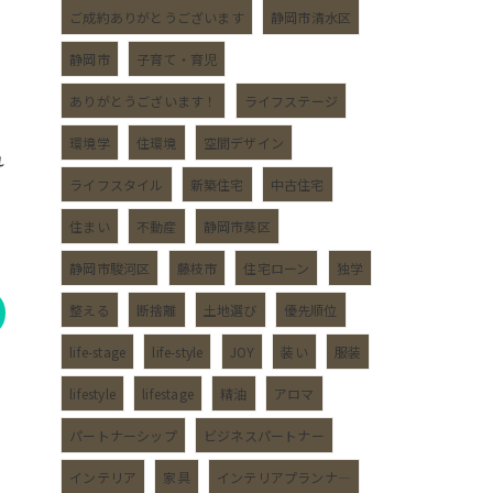
ご成約ありがとうございます
静岡市清水区
静岡市
子育て・育児
ありがとうございます！
ライフステージ
環境学
住環境
空間デザイン
れ
ライフスタイル
新築住宅
中古住宅
住まい
不動産
静岡市葵区
静岡市駿河区
藤枝市
住宅ローン
独学
整える
断捨離
土地選び
優先順位
life-stage
life-style
JOY
装い
服装
lifestyle
lifestage
精油
アロマ
パートナーシップ
ビジネスパートナー
インテリア
家具
インテリアプランナ―