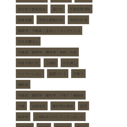
全日本不動産協会
選び方
不動産取得税
家庭菜園
市街化調整区域
市街化区域
静岡市｜不動産｜住まい｜メンテナンス
日々の暮らし
不動産｜静岡市｜藤枝市｜相続｜お金
お金の使い方
ご成約
お引渡し
リノベーション
空間づくり
子育て
補助金
不動産｜静岡市｜藤枝市｜子育て｜補助金
戸建
分譲住宅
藤枝市分譲地
住宅
焼津市
ご成約ありがとうございました