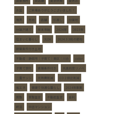
貸事務所
貸店舗
夏季休暇
夏休み
お盆
ご来場ありがとうございました！
境界
売地
店舗
引渡し
分譲地
分譲戸建て
年末年始
2024年
2023年
住まいと暮らし
3LDK
2024.3.3桃の節句
建築条件付き土地
不動産｜静岡市｜子育て｜葵区｜川合
color
子育て世代
建築条件付き
先進的窓リノベ
二重サッシ
光熱費削減
CO２排出削減
省エネ
健康で快適な暮らし
2024年事業
買取
買取査定
不動産査定
金利
終活
中古マンション