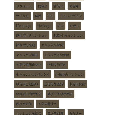
リフォーム
間取り
色使い
お客様
サイクル
健康
遊び
ライフデザイン
life-design
lifedesign
大人
戸建て
静岡市中古マンション
3LDK中古マンション
静岡市分譲地
マンション静岡
マンション葵区
マンション駿河区
不動産静岡市葵区
不動産駿河区
中古マンション3ＬＤＫ
中島中古マンション
駿河区土地売却
土地売却査定
駿河区賃貸
駿河区不動産売却
藤枝市不動産売却
藤枝市分譲
不動産藤枝市
マンション藤枝市
空き家対策
セミナー