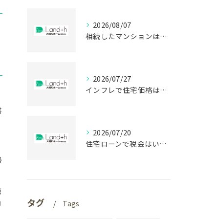
2026/08/07
相続したマンションはいつ売却する？税金で差が出る時期
2026/07/27
インフレで住宅価格は上がる？静岡で買う前に知る盲点
書
2026/07/20
住宅ローンで税金はいくら戻る？建売購入前の盲点
勢
勇
タグ
押
Tags