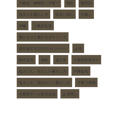
不動産｜静岡市｜子育て
葵区
駿河区
住まいと暮らし方
住まい探し
引越し
沖縄
２拠点生活
豊かなひと豊かなまちづくり
住宅省エネ2025キャンペーン
土地
建売住宅
相続
空き家
不動産売買仲介
住まいと、私らしい暮らし方
戸建住宅
住まいと、自分らしい暮らし方
子育て世帯
大昭和ホーム株式会社
土地探し