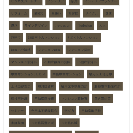
ビジネスパートナー
インテリア
家具
インテリアプランナ―
リフォーム
間取り
色使い
お客様
サイクル
健康
遊び
ライフデザイン
life-design
lifedesign
大人
戸建て
静岡市中古マンション
3LDK中古マンション
静岡市分譲地
マンション静岡
マンション葵区
マンション駿河区
不動産静岡市葵区
不動産駿河区
中古マンション3ＬＤＫ
中島中古マンション
駿河区土地売却
土地売却査定
駿河区賃貸
駿河区不動産売却
藤枝市不動産売却
藤枝市分譲
不動産藤枝市
マンション藤枝市
空き家対策
セミナー
全日本不動産協会
選び方
不動産取得税
家庭菜園
市街化調整区域
市街化区域