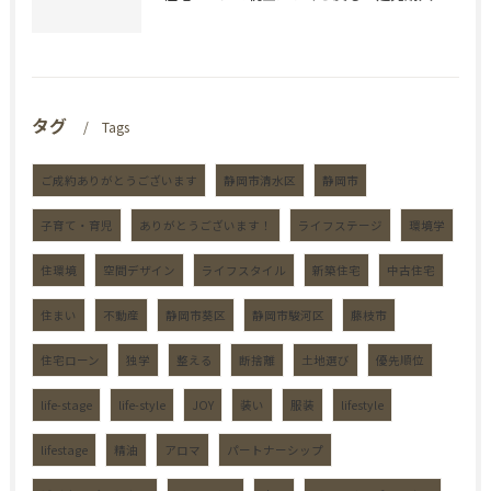
タグ
Tags
ご成約ありがとうございます
静岡市清水区
静岡市
子育て・育児
ありがとうございます！
ライフステージ
環境学
住環境
空間デザイン
ライフスタイル
新築住宅
中古住宅
住まい
不動産
静岡市葵区
静岡市駿河区
藤枝市
住宅ローン
独学
整える
断捨離
土地選び
優先順位
life-stage
life-style
JOY
装い
服装
lifestyle
lifestage
精油
アロマ
パートナーシップ