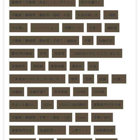
静岡市｜不動産｜住まい｜メンテナンス
日々の暮らし
不動産｜静岡市｜藤枝市｜相続｜お金
お金の使い方
ご成約
お引渡し
リノベーション
空間づくり
子育て
補助金
不動産｜静岡市｜藤枝市｜子育て｜補助金
戸建
分譲住宅
藤枝市分譲地
住宅
焼津市
ご成約ありがとうございました
貸事務所
貸店舗
夏季休暇
夏休み
お盆
ご来場ありがとうございました！
境界
売地
店舗
引渡し
分譲地
分譲戸建て
年末年始
2024年
2023年
住まいと暮らし
3LDK
2024.3.3桃の節句
建築条件付き土地
不動産｜静岡市｜子育て｜葵区｜川合
color
子育て世代
建築条件付き
先進的窓リノベ
二重サッシ
光熱費削減