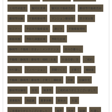
土地売却査定
駿河区賃貸
駿河区不動産売却
藤枝市不動産売却
藤枝市分譲
不動産藤枝市
マンション藤枝市
空き家対策
セミナー
全日本不動産協会
選び方
不動産取得税
家庭菜園
市街化調整区域
市街化区域
静岡市｜不動産｜住まい｜メンテナンス
日々の暮らし
不動産｜静岡市｜藤枝市｜相続｜お金
お金の使い方
ご成約
お引渡し
リノベーション
空間づくり
子育て
補助金
不動産｜静岡市｜藤枝市｜子育て｜補助金
戸建
分譲住宅
藤枝市分譲地
住宅
焼津市
ご成約ありがとうございました
貸事務所
貸店舗
夏季休暇
夏休み
お盆
ご来場ありがとうございました！
境界
売地
店舗
引渡し