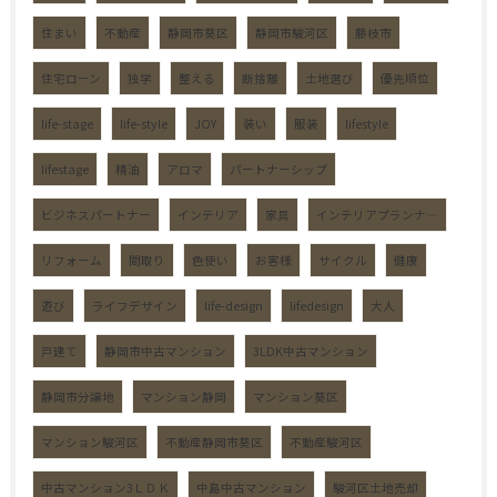
住まい
不動産
静岡市葵区
静岡市駿河区
藤枝市
住宅ローン
独学
整える
断捨離
土地選び
優先順位
life-stage
life-style
JOY
装い
服装
lifestyle
lifestage
精油
アロマ
パートナーシップ
ビジネスパートナー
インテリア
家具
インテリアプランナ―
リフォーム
間取り
色使い
お客様
サイクル
健康
遊び
ライフデザイン
life-design
lifedesign
大人
戸建て
静岡市中古マンション
3LDK中古マンション
静岡市分譲地
マンション静岡
マンション葵区
マンション駿河区
不動産静岡市葵区
不動産駿河区
中古マンション3ＬＤＫ
中島中古マンション
駿河区土地売却