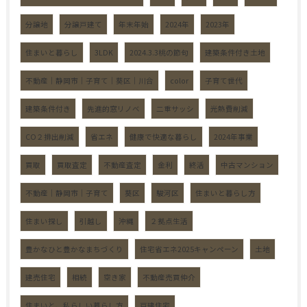
分譲地
分譲戸建て
年末年始
2024年
2023年
住まいと暮らし
3LDK
2024.3.3桃の節句
建築条件付き土地
不動産｜静岡市｜子育て｜葵区｜川合
color
子育て世代
建築条件付き
先進的窓リノベ
二重サッシ
光熱費削減
CO２排出削減
省エネ
健康で快適な暮らし
2024年事業
買取
買取査定
不動産査定
金利
終活
中古マンション
不動産｜静岡市｜子育て
葵区
駿河区
住まいと暮らし方
住まい探し
引越し
沖縄
２拠点生活
豊かなひと豊かなまちづくり
住宅省エネ2025キャンペーン
土地
建売住宅
相続
空き家
不動産売買仲介
住まいと、私らしい暮らし方
戸建住宅