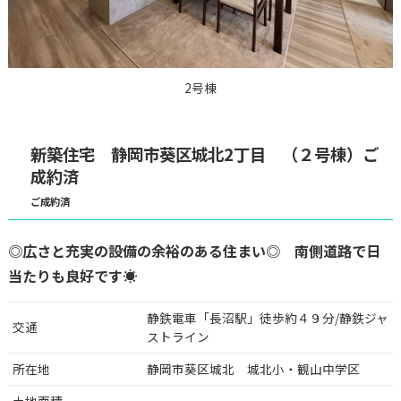
2号棟
新築住宅 静岡市葵区城北2丁目 （２号棟）ご
成約済
ご成約済
◎広さと充実の設備の余裕のある住まい◎ 南側道路で日
当たりも良好です☀
静鉄電車「長沼駅」徒歩約４９分/静鉄ジャ
交通
ストライン
所在地
静岡市葵区城北 城北小・観山中学区
土地面積