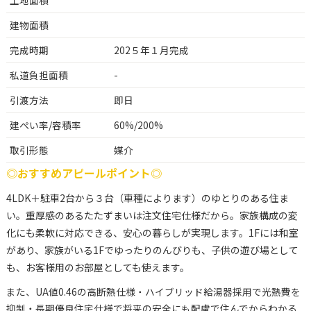
建物面積
完成時期
202５年１月完成
私道負担面積
-
引渡方法
即日
建ぺい率/容積率
60%/200%
取引形態
媒介
◎おすすめアピールポイント◎
4LDK＋駐車2台から３台（車種によります）のゆとりのある住ま
い。重厚感のあるたたずまいは注文住宅仕様だから。家族構成の変
化にも柔軟に対応できる、安心の暮らしが実現します。1Fには和室
があり、家族がいる1Fでゆったりのんびりも、子供の遊び場として
も、お客様用のお部屋としても使えます。
また、UA値0.46の高断熱仕様・ハイブリッド給湯器採用で光熱費を
抑制・長期優良住宅仕様で将来の安全にも配慮で住んでからわかる