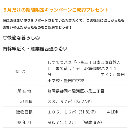
５月だけの期間限定キャンペーンご成約プレゼント
理想の住まい作りをサポートさせていただきたくて。この機会に欲しかったも
の買い替えたかったものをご新居でどうぞ！
◎快適な暮らし◎
南幹線近く・産業館西通り沿い
しずてつバス「小黒三丁目南部体育館入
口」まで徒歩１分 JR静岡駅バス１１
交 通
分 学区：西豊田
小学校・豊田中学校
所 在 地
静岡県静岡市駿河区小黒二丁目
土地面積
８３．５７㎡（25.27坪）
建物面積
１０５．１６㎡（31.81坪） ４LDK
築 年 月
令和７年１２月 （完成済み）