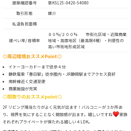
建築確認番号
第KS125-0420-54080
取引形態
媒介
私道負担面積
８０%/２００% 市街化区域・近隣商業
建ぺい率/ 容積率
地域・高度地区（最高限4種）・利便性の
高い市街地形成区域
◎周辺環境おススメPoint◎
イトーヨーカドーまで徒歩４分
静鉄電車「春日駅」徒歩圏内・JR静岡駅までアクセス良好
南幹線近く交通至便
商業施設が充実
◎間取りのおススメpoint◎
2F リビング陽当たりがよく元気が出ます！バルコニーが３か所あ
り、視界を気にすることなく開放感が出ます。嬉しいですね
家族
それぞれプライベートが保たれる嬉しい４LDK。