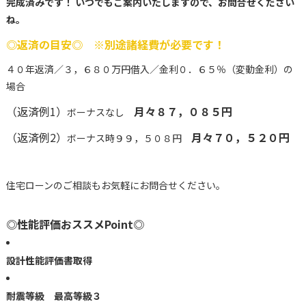
完成済みです！ いつでもご案内いたしますので、お問合せください
ね。
◎返済の目安◎ ※別途諸経費が必要です！
４０年返済／３，６８０万円借入／金利０．６５％（変動金利）の
場合
（返済例1）
月々８７，０８５円
ボーナスなし
（返済例2）
月々７０，５２０円
ボーナス時９９，５０８円
住宅ローンのご相談もお気軽にお問合せください。
◎性能評価おススメPoint◎
設計性能評価書取得
耐震等級 最高等級３